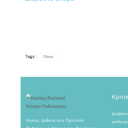
Συγκέντρωση
ΑΡΘΡΑ
Ουρίας
Πλατυποδία
Tags :
Πόνος
Κριτι
Διαβάστ
Καλώς ήρθατε στο Πρότυπο
ασθενών