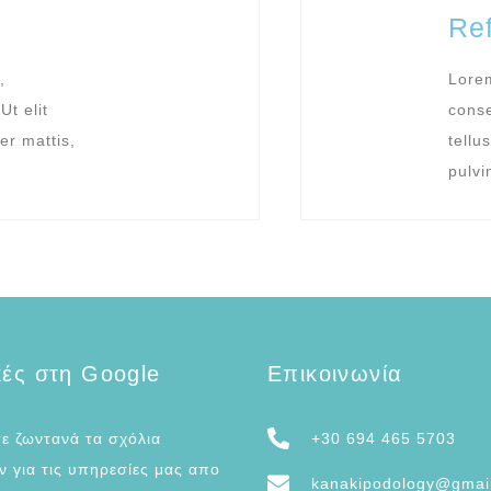
Re
,
Lorem
Ut elit
conse
er mattis,
tellu
pulvi
κές στη Google
Επικοινωνία
ε ζωντανά τα σχόλια
+30 694 465 5703
 για τις υπηρεσίες μας απο
kanakipodology@gmai