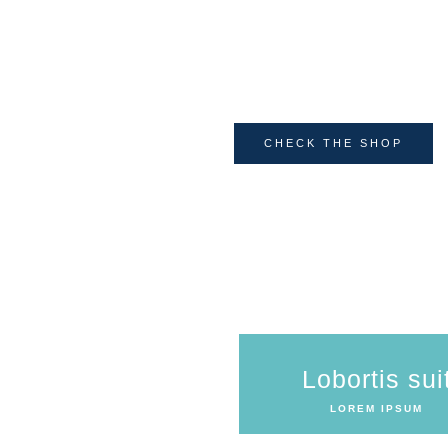
Cras fringilla sapien in liber
neque tristique, id condime
euismod quam eu, gravida nis
CHECK THE SHOP
Lobortis sui
LOREM IPSUM