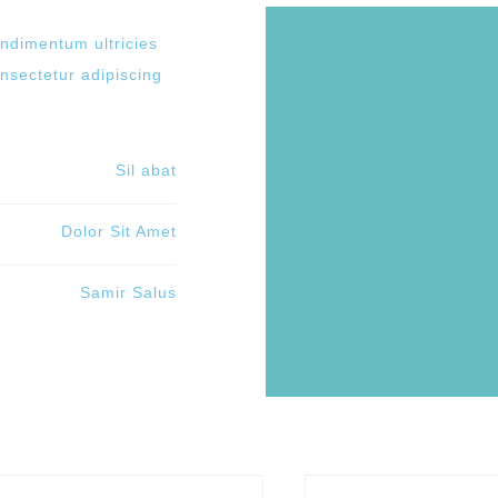
ondimentum ultricies
nsectetur adipiscing
Sil abat
Dolor Sit Amet
Samir Salus