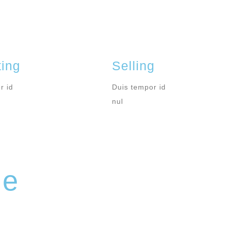
ing
Selling
r id
Duis tempor id
nul
he