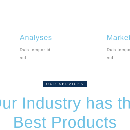
Analyses
Market
Duis tempor id
Duis tempo
nul
nul
OUR SERVICES
ur Industry has t
Best Products