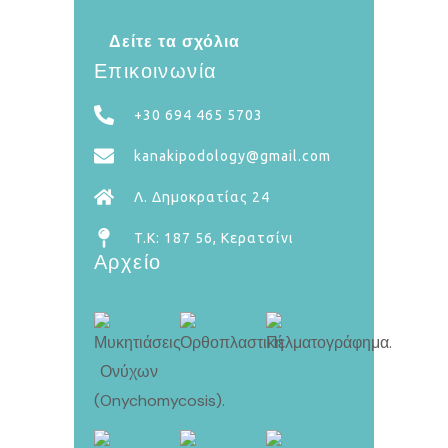
Δείτε τα σχόλια
Επικοινωνία
+30 694 465 5703
kanakipodology@gmail.com
Λ. Δημοκρατίας 24
T.K: 187 56, Κερατσίνι
Αρχείο