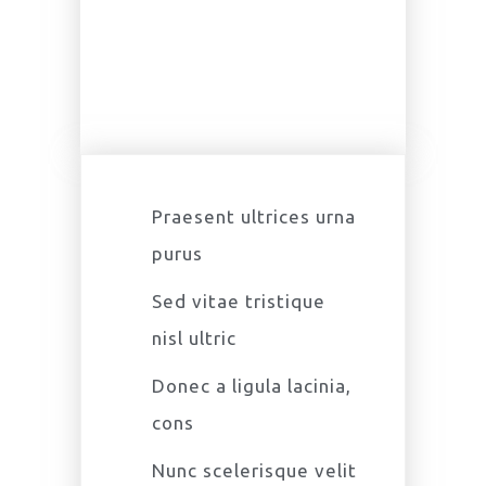
$
74.99
ALL INCLUDED
Praesent ultrices urna
purus
Sed vitae tristique
nisl ultric
Donec a ligula lacinia,
cons
Nunc scelerisque velit