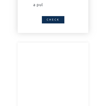
a pul
CHECK
Popular
79.99
$
MONTHLY
Praesent ultrices urna
purus