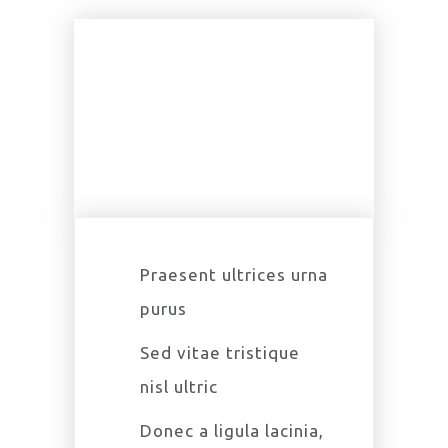
Advanced
$
85.99
ALL INCLUDED
Praesent ultrices urna
purus
Sed vitae tristique
nisl ultric
Donec a ligula lacinia,