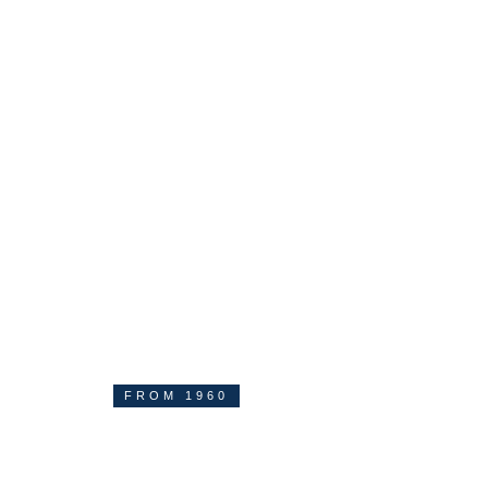
FROM 1960
The origin of the